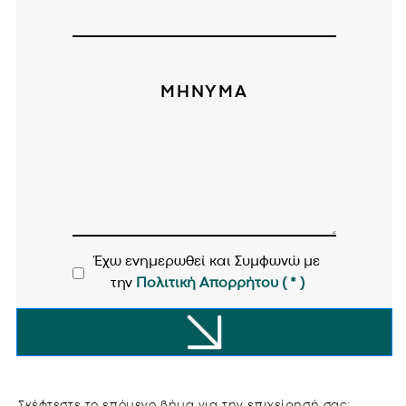
BLOG
.
ΕΠΙΚΟΙΝΩΝΙΑ
.
ΜΗΝΥΜΑ
ΒΡΑΒΕΙΑ
.
Έχω ενημερωθεί και Συμφωνώ με
την
Πολιτική Απορρήτου ( * )
Σκέφτεστε το επόμενο βήμα για την επιχείρησή σας;